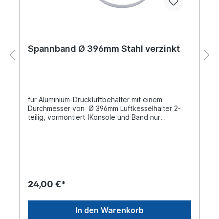
Spannband Ø 396mm Stahl verzinkt
für Aluminium-Druckluftbehälter mit einem
Durchmesser von Ø 396mm Luftkesselhalter 2-
teilig, vormontiert (Konsole und Band nur
eingehängt)TÜV geprüft nach DIN E286-
2Bestehend aus: Stahl-Band vorgebogen,
sendzimir verzinkt Stahl-Konsole sendzimir
verzinkt Stopmutter DIN 985 M12 verzinkt
24,00 €*
In den Warenkorb