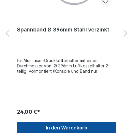
Spannband Ø 396mm Stahl verzinkt
für Aluminium-Druckluftbehälter mit einem
Durchmesser von Ø 396mm Luftkesselhalter 2-
teilig, vormontiert (Konsole und Band nur
eingehängt)TÜV geprüft nach DIN E286-
2Bestehend aus: Stahl-Band vorgebogen,
sendzimir verzinkt Stahl-Konsole sendzimir
verzinkt Stopmutter DIN 985 M12 verzinkt
24,00 €*
In den Warenkorb