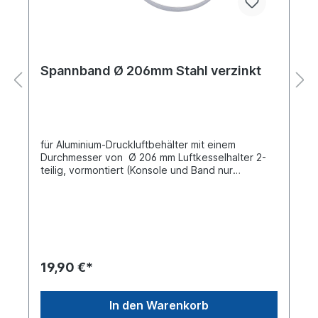
Spannband Ø 206mm Stahl verzinkt
für Aluminium-Druckluftbehälter mit einem
Durchmesser von Ø 206 mm Luftkesselhalter 2-
teilig, vormontiert (Konsole und Band nur
eingehängt)TÜV geprüft nach DIN E286-
2Bestehend aus: Stahl-Band vorgebogen,
sendzimir verzinkt Stahl-Konsole sendzimir
verzinkt Stopmutter DIN 985 M12 verzinkt
19,90 €*
In den Warenkorb