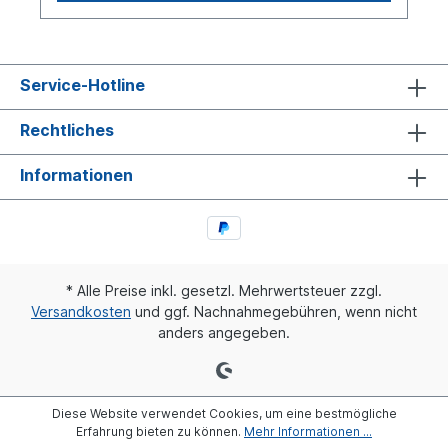
entnehmen. Gewinde Anzugsdrehmoment:M
10x1 18 ±2 Nm M 12x1.5 24 ±2 Nm M
14x1.5 28 ±2 Nm M 16x1.5 35 ±2 Nm M
22x1.5 40 ±2 NmDie Abdichtung gegenüber
dem Rohr erfolgt mit einer Spezialdichtung, die
Service-Hotline
vor dem Klemmelement angeordnet ist. So ist
eine Beschädigung der Dichtzone auf dem
Rechtliches
Kunststoffrohr durch das Klemmelement
ausgeschlossen. Die Dichtung wirkt sowohl
gegen Austreten der Luft, als auch gegen das
Informationen
äußere Eindringen von Schmutz.
* Alle Preise inkl. gesetzl. Mehrwertsteuer zzgl.
Versandkosten
und ggf. Nachnahmegebühren, wenn nicht
anders angegeben.
Diese Website verwendet Cookies, um eine bestmögliche
Erfahrung bieten zu können.
Mehr Informationen ...