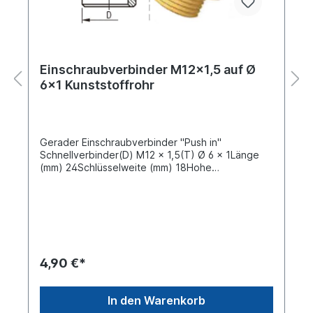
Einschraubverbinder M12x1,5 auf Ø
6x1 Kunststoffrohr
Gerader Einschraubverbinder "Push in"
Schnellverbinder(D) M12 x 1,5(T) Ø 6 x 1Länge
(mm) 24Schlüsselweite (mm) 18Hohe
Zuverlässigkeit gegen Undichtigkeiten, keine
Korrosion, da die Einzelkomponenten aus
Messing bzw. nicht rostendem Stahl gefertigt
werden.Schnelle Montage, da das
zeitaufwendige Aufsetzen der Hülsen, festziehen
der Überwurfmutter und Nacharbeit bei
Undichtigkeit entfallen.Die metrischen
4,90 €*
Anschlussstutzen der Steckverbindersysteme
können ohne Vorbereitung direkt in das
Aufnahmegewinde geschraubt werden. Die
In den Warenkorb
Anzugsdrehmomente sind folgender Tabelle zu