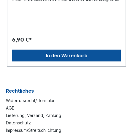
gegen Undichtigkeiten, keine Korrosion, da die
Einzelkomponenten aus Messing bzw. nicht rostendem
Stahl gefertigt werden.Schnelle Montage, da das
zeitaufwendige Aufsetzen der Hülsen, festziehen der
Überwurfmutter und Nacharbeit bei Undichtigkeit
entfallen.Die metrischen Anschlussstutzen der
Steckverbindersysteme können ohne Vorbereitung
6,90 €*
direkt in das Aufnahmegewinde geschraubt werden.
Die Anzugsdrehmomente sind folgender Tabelle zu
entnehmen. Gewinde Anzugsdrehmoment:M 10x1
In den Warenkorb
18 ±2 Nm M 12x1.5 24 ±2 Nm M 14x1.5 28 ±2 Nm
M 16x1.5 35 ±2 Nm M 22x1.5 40 ±2 NmDie
Abdichtung gegenüber dem Rohr erfolgt mit einer
Spezialdichtung, die vor dem Klemmelement
angeordnet ist. So ist eine Beschädigung der
Dichtzone auf dem Kunststoffrohr durch das
Klemmelement ausgeschlossen. Die Dichtung wirkt
Rechtliches
sowohl gegen Austreten der Luft, als auch gegen das
äußere Eindringen von Schmutz.
Widerrufsrecht/-formular
AGB
Lieferung, Versand, Zahlung
Datenschutz
Impressum/Streitschlichtung