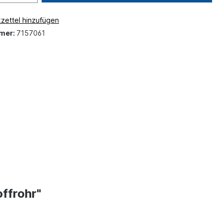
zettel hinzufügen
mer:
7157061
ffrohr"