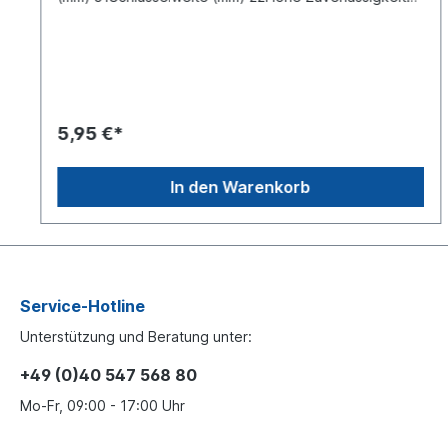
gegen Undichtigkeiten, keine Korrosion, da die
Einzelkomponenten aus Messing bzw. nicht rostendem
Stahl gefertigt werden.Schnelle Montage, da das
zeitaufwendige Aufsetzen der Hülsen, festziehen der
Überwurfmutter und Nacharbeit bei Undichtigkeit
entfallen.Die metrischen Anschlussstutzen der
Steckverbindersysteme können ohne Vorbereitung
5,95 €*
direkt in das Aufnahmegewinde geschraubt werden.
Die Anzugsdrehmomente sind folgender Tabelle zu
entnehmen. Gewinde Anzugsdrehmoment:M 10x1
In den Warenkorb
18 ±2 Nm M 12x1.5 24 ±2 Nm M 14x1.5 28 ±2 Nm
M 16x1.5 35 ±2 Nm M 22x1.5 40 ±2 NmDie
Abdichtung gegenüber dem Rohr erfolgt mit einer
Spezialdichtung, die vor dem Klemmelement
angeordnet ist. So ist eine Beschädigung der
Dichtzone auf dem Kunststoffrohr durch das
Klemmelement ausgeschlossen. Die Dichtung wirkt
Service-Hotline
sowohl gegen Austreten der Luft, als auch gegen das
Unterstützung und Beratung unter:
äußere Eindringen von Schmutz.
+49 (0)40 547 568 80
Mo-Fr, 09:00 - 17:00 Uhr