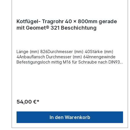
Kotfügel- Tragrohr 40 x 800mm gerade
mit Geomet® 321 Beschichtung
Länge (mm) 826Durchmesser (mm) 40Stärke (mm)
4Anbauflansch Durchmesser (mm) 64Innengewinde
Befestigungsloch mittig M16 für Schraube nach DIN931
M16x50Material: Stahl Oberfläche: Geomet® 321
BeschichtungLieferung ohne Verschlusskappe und
BefestigungsschraubeZubehörsatz siehe 125381373
bitte separat bestellenBedeutung GEOMET® 321 ist
eine patentierte Technologie aus passivierten Zink-
und Aluminiumlamellen in einem Bindemittel. Sie wurde
entwickelt um den höchsten industriellen
54,00 €*
Anforderungen und Regulierungen hinsichtlich Umwelt,
Gesundheit und Sicherheit zu entsprechen. Sie ist
wasserbasierend, chromfrei und frei von Nonylphenol.
In den Warenkorb