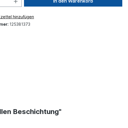
In den Warenkorb
zettel hinzufügen
mer:
125381373
llen Beschichtung"