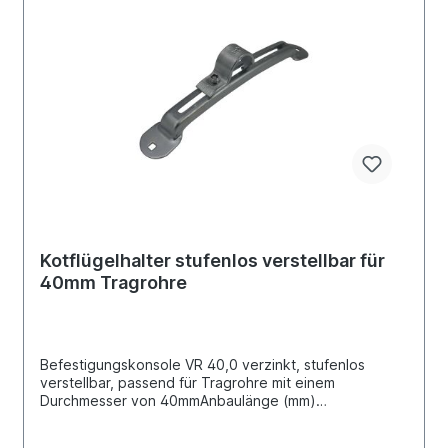
Kotflügelhalter stufenlos verstellbar für
40mm Tragrohre
Befestigungskonsole VR 40,0 verzinkt, stufenlos
verstellbar, passend für Tragrohre mit einem
Durchmesser von 40mmAnbaulänge (mm)
340Verstellbereich (mm) 150Rohr Ø (mm) 40passend
für Kotflügel mit einem Radius von 500mm bis