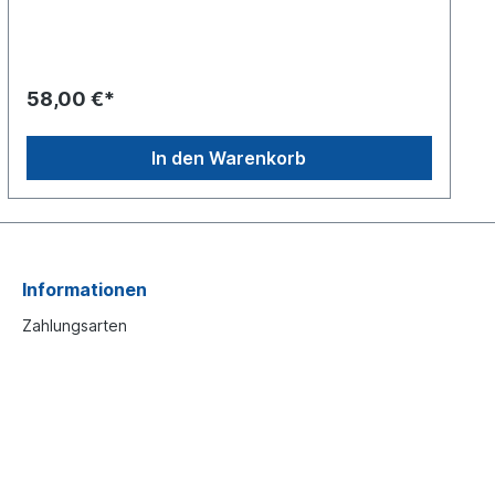
ohne Verschlusskappe am Tragrohr montiert und ohne
BefestigungsschraubeZubehörsatz siehe
125381370 bitte separat bestellen
58,00 €*
In den Warenkorb
Informationen
Zahlungsarten