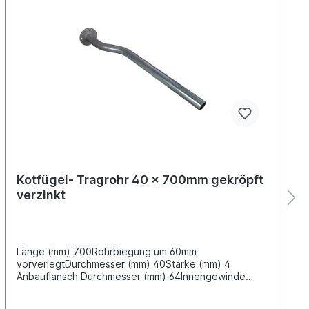
Kotfügel- Tragrohr 40 x 700mm gekröpft
verzinkt
Länge (mm) 700Rohrbiegung um 60mm
vorverlegtDurchmesser (mm) 40Stärke (mm) 4
Anbauflansch Durchmesser (mm) 64Innengewinde
Befestigungsloch mittig M16 für Schraube nach DIN931
M16x50Material: Stahl Oberfläche: verzinkt Lieferung