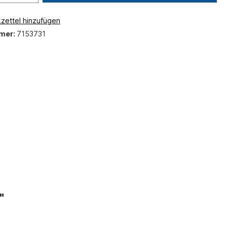
zettel hinzufügen
mer:
7153731
"