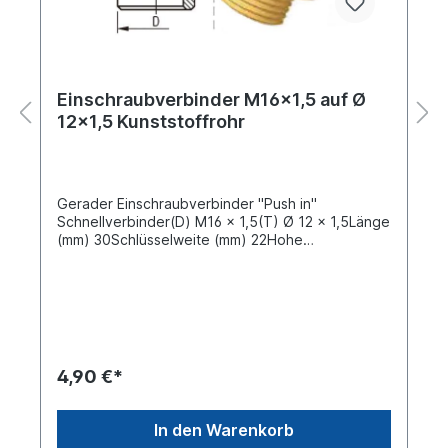
Einschraubverbinder M16x1,5 auf Ø
12x1,5 Kunststoffrohr
Gerader Einschraubverbinder "Push in"
Schnellverbinder(D) M16 x 1,5(T) Ø 12 x 1,5Länge
(mm) 30Schlüsselweite (mm) 22Hohe
Zuverlässigkeit gegen Undichtigkeiten, keine
Korrosion, da die Einzelkomponenten aus
Messing bzw. nicht rostendem Stahl gefertigt
werden.Schnelle Montage, da das
zeitaufwendige Aufsetzen der Hülsen, festziehen
der Überwurfmutter und Nacharbeit bei
Undichtigkeit entfallen.Die metrischen
4,90 €*
Anschlussstutzen der Steckverbindersysteme
können ohne Vorbereitung direkt in das
Aufnahmegewinde geschraubt werden. Die
In den Warenkorb
Anzugsdrehmomente sind folgender Tabelle zu