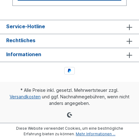
entnehmen. Gewinde Anzugsdrehmoment:M
10x1 18 ±2 Nm M 12x1.5 24 ±2 Nm M
14x1.5 28 ±2 Nm M 16x1.5 35 ±2 Nm M
22x1.5 40 ±2 NmDie Abdichtung gegenüber
dem Rohr erfolgt mit einer Spezialdichtung, die
Service-Hotline
vor dem Klemmelement angeordnet ist. So ist
eine Beschädigung der Dichtzone auf dem
Rechtliches
Kunststoffrohr durch das Klemmelement
ausgeschlossen. Die Dichtung wirkt sowohl
gegen Austreten der Luft, als auch gegen das
Informationen
äußere Eindringen von Schmutz.
* Alle Preise inkl. gesetzl. Mehrwertsteuer zzgl.
Versandkosten
und ggf. Nachnahmegebühren, wenn nicht
anders angegeben.
Diese Website verwendet Cookies, um eine bestmögliche
Erfahrung bieten zu können.
Mehr Informationen ...