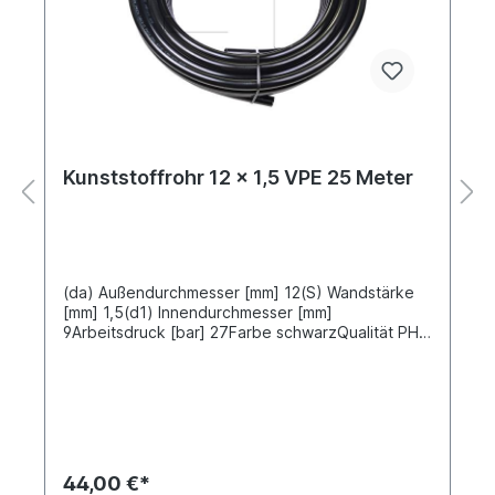
Kunststoffrohr 12 x 1,5 VPE 25 Meter
(da) Außendurchmesser [mm] 12(S) Wandstärke
[mm] 1,5(d1) Innendurchmesser [mm]
9Arbeitsdruck [bar] 27Farbe schwarzQualität PHL
Material Polyamid 12 nach DIN/ISO-1 DIN
74324Schlauchlänge [m] 25 Meter VPE
Verpackungseinheit 25 Meter aufgerollt Preis gilt
für 25 Meter
44,00 €*