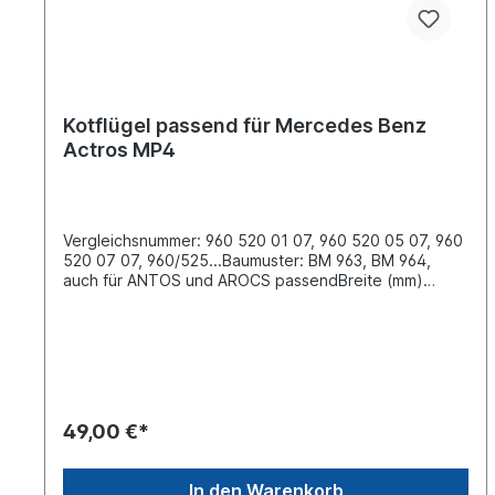
Kotflügel passend für Mercedes Benz
Actros MP4
Vergleichsnummer: 960 520 01 07, 960 520 05 07, 960
520 07 07, 960/525...Baumuster: BM 963, BM 964,
auch für ANTOS und AROCS passendBreite (mm)
700Bogenlänge (mm) 1225Spannweite (mm)
1007Höhe (mm) 240Einbauort: Radabdeckung für die
Hinterachse links und rechtsMaterial: PE- HD
Kunststoff zertifiziert nach EACLieferung ohne
Spanngummi Spanngummis bitte separat bestellen
83147 Karosserie- und Anbauteile sind vor der
Weiterbearbeitung, insbesondere vor der Lackierung,
49,00 €*
auf ihre Passform hin zu überprüfen. Bereits
bearbeitete Teile sind vom Umtausch
ausgeschlossen. Am einfachsten lässt sich das
In den Warenkorb