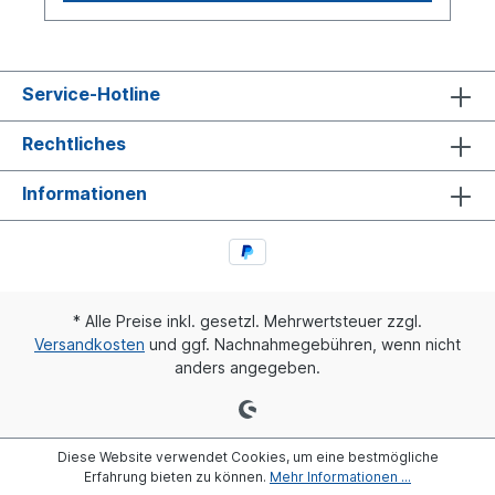
entnehmen. Gewinde Anzugsdrehmoment:M
10x1 18 ±2 Nm M 12x1.5 24 ±2 Nm M
14x1.5 28 ±2 Nm M 16x1.5 35 ±2 Nm M
22x1.5 40 ±2 NmDie Abdichtung gegenüber
dem Rohr erfolgt mit einer Spezialdichtung, die
Service-Hotline
vor dem Klemmelement angeordnet ist. So ist
eine Beschädigung der Dichtzone auf dem
Rechtliches
Kunststoffrohr durch das Klemmelement
ausgeschlossen. Die Dichtung wirkt sowohl
gegen Austreten der Luft, als auch gegen das
Informationen
äußere Eindringen von Schmutz.
* Alle Preise inkl. gesetzl. Mehrwertsteuer zzgl.
Versandkosten
und ggf. Nachnahmegebühren, wenn nicht
anders angegeben.
Diese Website verwendet Cookies, um eine bestmögliche
Erfahrung bieten zu können.
Mehr Informationen ...