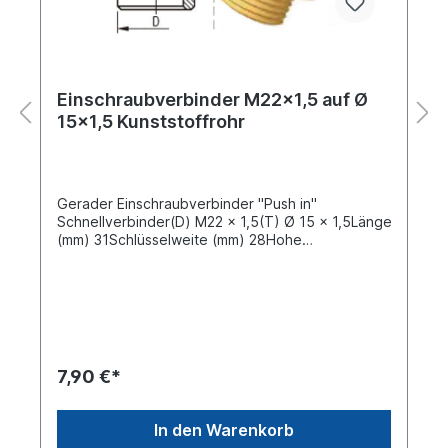
Einschraubverbinder M22x1,5 auf Ø
15x1,5 Kunststoffrohr
Gerader Einschraubverbinder "Push in"
Schnellverbinder(D) M22 x 1,5(T) Ø 15 x 1,5Länge
(mm) 31Schlüsselweite (mm) 28Hohe
Zuverlässigkeit gegen Undichtigkeiten, keine
Korrosion, da die Einzelkomponenten aus
Messing bzw. nicht rostendem Stahl gefertigt
werden.Schnelle Montage, da das
zeitaufwendige Aufsetzen der Hülsen, festziehen
der Überwurfmutter und Nacharbeit bei
Undichtigkeit entfallen.Die metrischen
7,90 €*
Anschlussstutzen der Steckverbindersysteme
können ohne Vorbereitung direkt in das
Aufnahmegewinde geschraubt werden. Die
In den Warenkorb
Anzugsdrehmomente sind folgender Tabelle zu