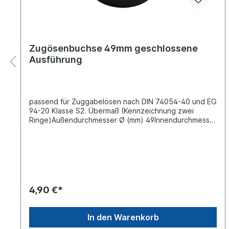
Zugösenbuchse 49mm geschlossene
Ausführung
passend für Zuggabelösen nach DIN 74054-40 und EG
94-20 Klasse S2. Übermaß (Kennzeichnung zwei
Ringe)Außendurchmesser Ø (mm) 49Innendurchmesser
Ø (mm) 40Bauhöhe (mm) 30Härte ca. 130 - 150 kg pro
mm²
4,90 €*
In den Warenkorb