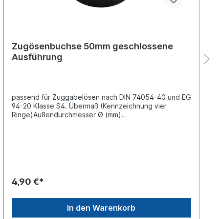
Zugösenbuchse 50mm geschlossene
Ausführung
passend für Zuggabelösen nach DIN 74054-40 und EG
94-20 Klasse S4. Übermaß (Kennzeichnung vier
Ringe)Außendurchmesser Ø (mm)
50Innendurchmesser Ø (mm) 40Bauhöhe (mm)
30Härte ca. 130 - 150 kg pro mm²
4,90 €*
In den Warenkorb