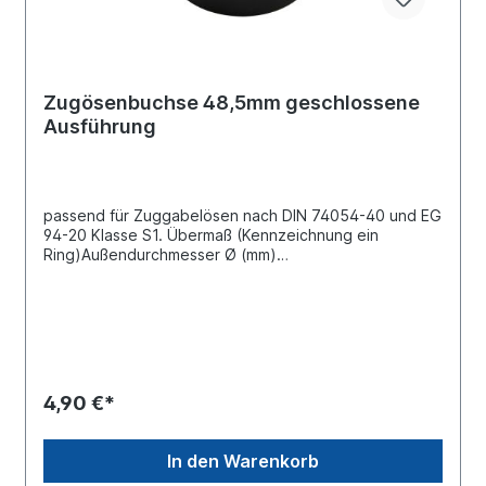
Zugösenbuchse 48,5mm geschlossene
Ausführung
passend für Zuggabelösen nach DIN 74054-40 und EG
94-20 Klasse S1. Übermaß (Kennzeichnung ein
Ring)Außendurchmesser Ø (mm)
48,5Innendurchmesser Ø (mm) 40Bauhöhe (mm)
30Härte ca. 130 - 150 kg pro mm²
4,90 €*
In den Warenkorb