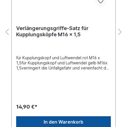
Verlängerungsgriffe-Satz für
Kupplungsköpfe M16 x 1,5
für Kupplungskopf und Luftwendel rot M16 x
1,5für Kupplungskopf und Luftwendel gelb M16x
1,5verringert die Unfallgefahr und vereinfacht das
Ankuppeln an der Zugmaschine. Durch die
ergonomische Form wird das Abrutschen
verhindertNur für Luftwendel geeignet Für die
Befestigung am Bremsschlauch benötigen Sie
Verlängerungsmuffen aus Aluminium mit den
Artikelnummern 7101020 und 7107110
14,90 €*
In den Warenkorb