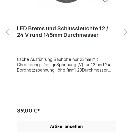
LED Brems und Schlussleuchte 12 /
24 V rund 145mm Durchmesser
flache Ausführung Bauhöhe nur 23mm mit
Chromering- DesignSpannung [V] für 12 und 24
BordnetzspannungHöhe [mm] 23Durchmesser
[mm] 145 Kabel 150mm, mit offenen Enden3
Befestigungsschrauben M6Ergänzende Info
wasserdicht Schutzart (IP-Code)
IP67Leuchtefunktion Schluss und
Bremsleuchtenfunktion (LED)Lichtscheibenfarbe
rotZulassungsart E-Typ-geprüft ECE & EMC
39,00 €*
Artikel ansehen