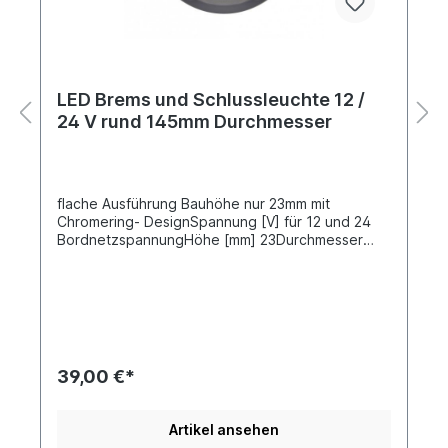
LED Brems und Schlussleuchte 12 /
24 V rund 145mm Durchmesser
flache Ausführung Bauhöhe nur 23mm mit
Chromering- DesignSpannung [V] für 12 und 24
BordnetzspannungHöhe [mm] 23Durchmesser
[mm] 145 Kabel 150mm, mit offenen Enden3
Befestigungsschrauben M6Ergänzende Info
wasserdicht Schutzart (IP-Code)
IP67Leuchtefunktion Schluss und
Bremsleuchtenfunktion (LED)Lichtscheibenfarbe
rotZulassungsart E-Typ-geprüft ECE & EMC
39,00 €*
Artikel ansehen