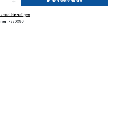
In den Warenkorb
zettel hinzufügen
mer:
7330080