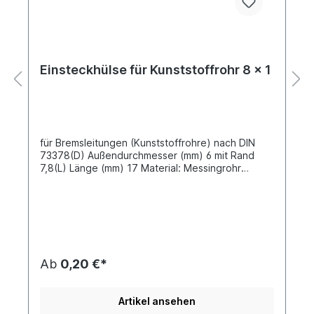
Einsteckhülse für Kunststoffrohr 8 x 1
für Bremsleitungen (Kunststoffrohre) nach DIN
73378(D) Außendurchmesser (mm) 6 mit Rand
7,8(L) Länge (mm) 17 Material: Messingrohr
gezogenAls Verschraubungen für die
Kunststoffrohre können weiterhin die im
Fahrzeugsektor verwendeten Schneidring-
Verschraubungen aus dem konventionellen
Nutzfahrzeug- Verschraubungsprogramm
eingesetzt werden. Klemmring- Verschraubungen
schaffen ähnlich gute bis sehr gute
Ab
0,20 €*
Verbindungen, wie die SV Schnellverbinder oder
die neue Generation der Push in
Verschraubungen. Damit eine hohe Dichtigkeit
Artikel ansehen
und ein fester Sitz der Verschraubungen