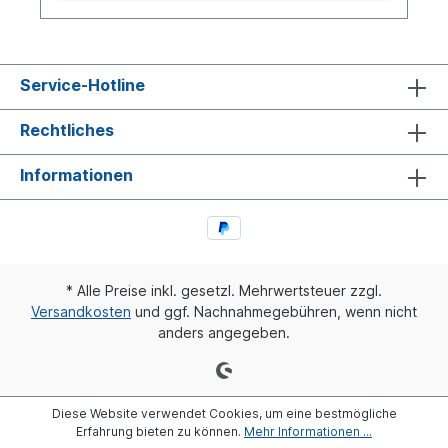
gewährleistet ist, sind für alle Montagen mit
Schneid- und Druckringe, Einsteckhülsen zu
verwenden. Diese dürfen nicht mit Gewalt
eingepreßt oder eingeschlagen werden, da
Klemmringe / Schneidringe nicht mehr
Service-Hotline
aufgezogen werden können. Die
Verschraubungen werden als Steck- und
Rechtliches
Stoßverbindungen hergestellt.
Informationen
* Alle Preise inkl. gesetzl. Mehrwertsteuer zzgl.
Versandkosten
und ggf. Nachnahmegebühren, wenn nicht
anders angegeben.
Diese Website verwendet Cookies, um eine bestmögliche
Erfahrung bieten zu können.
Mehr Informationen ...