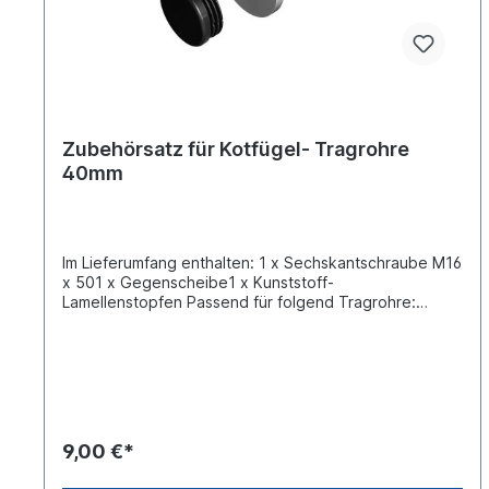
Zubehörsatz für Kotfügel- Tragrohre
40mm
Im Lieferumfang enthalten: 1 x Sechskantschraube M16
x 501 x Gegenscheibe1 x Kunststoff-
Lamellenstopfen Passend für folgend Tragrohre:
125381254, 125381255, 125381256, 125381257,
125381407, 125381493
9,00 €*