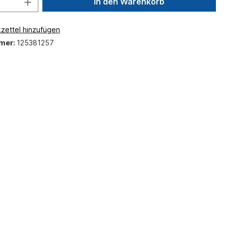
In den Warenkorb
zettel hinzufügen
mer:
125381257