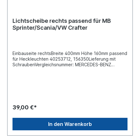
Lichtscheibe rechts passend für MB
Sprinter/Scania/VW Crafter
Einbauseite rechtsBreite 400mm Höhe 160mm passend
für Heckleuchten 40253712, 156350Lieferung mit
SchraubenVergleichsnummer: MERCEDES-BENZ
A9068262156 SCANIA
1784670, 1784670/2129991, 2129991VW 2E0945112A
39,00 €*
In den Warenkorb