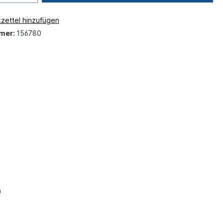
zettel hinzufügen
mer:
156780
"