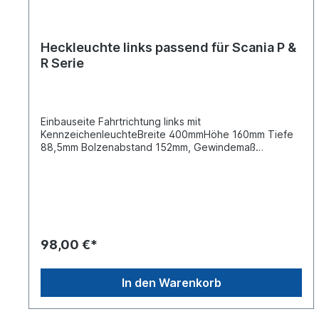
Heckleuchte links passend für Scania P &
R Serie
Einbauseite Fahrtrichtung links mit
KennzeichenleuchteBreite 400mmHöhe 160mm Tiefe
88,5mm Bolzenabstand 152mm, Gewindemaß
M8Spannung 12/ 24 V Steckerausführung mit
seitlichem Anschluss AMP 7-polig, siehe
AbbildungLeuchtefunktion mit
RückfahrlichtLeuchtefunktion mit
SchlusslichtLeuchtefunktion mit
BlinklichtLeuchtefunktion mit Bremslicht
Leuchtefunktion mit Kennzeichenlicht Leuchtefunktion
98,00 €*
mit Nebelschlusslicht Leuchtefunktion mit
SeitenmarkierungsleuchteLeuchtefunktion mit
optischen RückfahrwarnerGehäusetyp
In den Warenkorb
Kunststoffgehäuse schwarzZulassungsart E-Typ-
geprüft , ADR geprüftDie bewährte LC8 vereint alle
Funktionen in einer Heckleuchte. Zusätzlich ist die