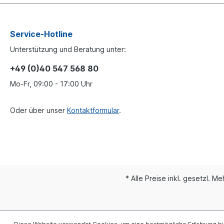
Funktionen der Umrissleuchte mit in diese Leuchte
integriert. Über den seitlichen AMP-Steckanschluss ist
die Installation ein Klacks.Heckleuchte rechte Seite
siehe 156780Lichtscheibe siehe 056540 passend für
Service-Hotline
rechten AnbauLieferung ohne Glühlampenfür
Unterstützung und Beratung unter:
Modellreihe Scania P,G,R,T - SeriesVergleichsnummern
OE-Nummern SCANIA 1756754,
+49 (0)40 547 568 80
2129985, 2021579Gebrauchsnummern LC8
VIGNALweitere Informationen siehe Anwendung für
Mo-Fr, 09:00 - 17:00 Uhr
Oder über unser
Kontaktformular
.
* Alle Preise inkl. gesetzl. M