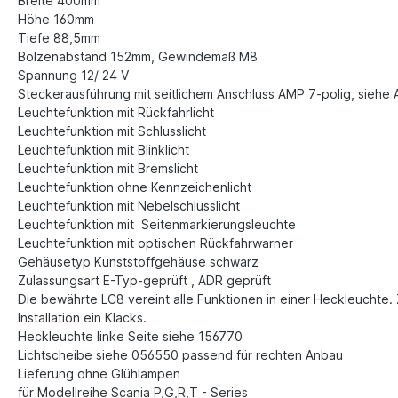
Breite 400mm
Höhe 160mm
Tiefe 88,5mm
Bolzenabstand 152mm, Gewindemaß M8
Spannung 12/ 24 V
Steckerausführung mit seitlichem Anschluss
AMP 7-polig, siehe 
Leuchtefunktion mit Rückfahrlicht
Leuchtefunktion mit Schlusslicht
Leuchtefunktion mit Blinklicht
Leuchtefunktion mit Bremslicht
Leuchtefunktion ohne Kennzeichenlicht
Leuchtefunktion mit Nebelschlusslicht
Leuchtefunktion mit Seitenmarkierungsleuchte
Leuchtefunktion mit optischen Rückfahrwarner
Gehäusetyp Kunststoffgehäuse schwarz
Zulassungsart E-Typ-geprüft , ADR geprüft
Die bewährte LC8 vereint alle Funktionen in einer Heckleuchte. Z
Installation ein Klacks.
Heckleuchte linke Seite siehe 156770
Lichtscheibe siehe 056550 passend für rechten Anbau
Lieferung ohne Glühlampen
für Modellreihe Scania P,G,R,T - Series