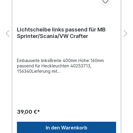
Lichtscheibe links passend für MB
Sprinter/Scania/VW Crafter
Einbauseite linksBreite 400mm Höhe 160mm
passend für Heckleuchten 40253713,
156340Lieferung mit
SchraubenVergleichsnummer: MERCEDES-BENZ
A9068262056 SCANIA
1784669, 1784669/2129992, 2129992VW
2E0945111A
39,00 €*
In den Warenkorb