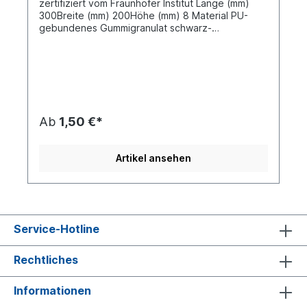
zertifiziert vom Fraunhofer Institut Länge (mm)
300Breite (mm) 200Höhe (mm) 8 Material PU-
gebundenes Gummigranulat schwarz-
meliertGleitreibwert 0,6 µIndividuelle Größen für
Antirutschmatten Pads und Rollen auf Anfrage -
Maximalbreite 1500 mm
Ab
1,50 €*
Artikel ansehen
Service-Hotline
Rechtliches
Informationen