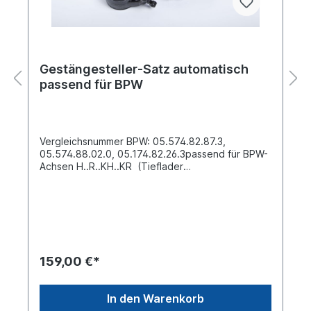
Gestängesteller-Satz automatisch
passend für BPW
Vergleichsnummer BPW: 05.574.82.87.3,
05.574.88.02.0, 05.174.82.26.3passend für BPW-
Achsen H..R..KH..KR (Tieflader
SN300x200)Betriebsart automatisch Verzahnung
SAE 1 1/2'' - 10 SplineBohrungsabstand [mm] 120
mm Bohrung-Ø [mm] 14 mm Bohrungsabstand 1
[mm] 135 mm Bohrung-Ø 1 [mm] 14 mm
Bohrungsabstand 2 [mm] 150 mm Bohrung-Ø 2
[mm] 14 mm Bohrungsabstand 3 [mm] 165 mm
Bohrung-Ø 3 [mm] 14 mm Bohrungsabstand 4
159,00 €*
[mm] 180 mm Bohrung-Ø 4 [mm] 11 mm
Bohrungsabstand 5 [mm] 215 mm Bohrung-Ø 5
[mm] 11 mmSatz bestehen aus zwei Stück im
In den Warenkorb
KartonPreis gilt für zwei StückEinzel