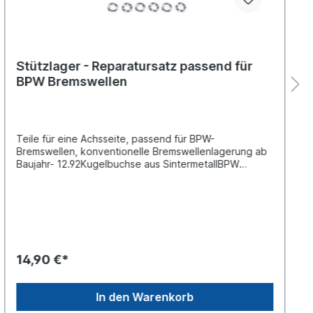
Stützlager - Reparatursatz passend für
BPW Bremswellen
Teile für eine Achsseite, passend für BPW-
Bremswellen, konventionelle Bremswellenlagerung ab
Baujahr- 12.92Kugelbuchse aus SintermetallBPW
Vergleichsnummer: 09.801.02.15.0Es handelt sich nicht
um ein original BPW- Reparatursatz, sondern um ein
baugleiches Produkt
14,90 €*
In den Warenkorb