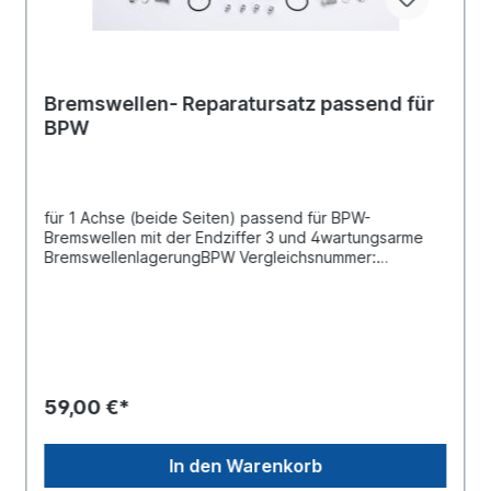
Bremswellen- Reparatursatz passend für
BPW
für 1 Achse (beide Seiten) passend für BPW-
Bremswellen mit der Endziffer 3 und 4wartungsarme
BremswellenlagerungBPW Vergleichsnummer:
09.801.06.09.0, 09.801.06.09.1 und 09.801.06.09.2Es
handelt sich nicht um ein original BPW- Reparatursatz,
sondern um ein baugleiches Produkt
59,00 €*
In den Warenkorb