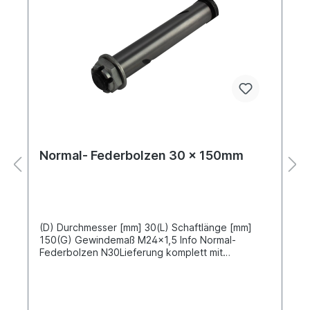
Normal- Federbolzen 30 x 150mm
(D) Durchmesser [mm] 30(L) Schaftlänge [mm]
150(G) Gewindemaß M24x1,5 Info Normal-
Federbolzen N30Lieferung komplett mit
Schmiernippel, Unterlegscheibe und
KronenmutterWeitere Abmessungen auf Anfrage
lieferbar, benutzen Sie das Kontaktformular für
Ihre Anfrage