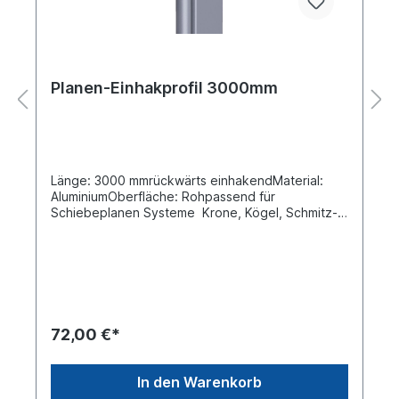
Planen-Einhakprofil 3000mm
Länge: 3000 mmrückwärts einhakendMaterial:
AluminiumOberfläche: Rohpassend für
Schiebeplanen Systeme Krone, Kögel, Schmitz-
Cargobull und weitere...nach EN AW-6063
T66weitere Details siehe Zeichnung unter
AbbildungSperrgut eine Lieferung mit Paketdienst
ist nicht möglich, Anlieferung erfolgt per Spedition
72,00 €*
In den Warenkorb