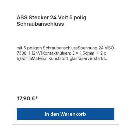
ABS Stecker 24 Volt 5 polig
Schraubanschluss
mit 5 poligen SchraubanschlussSpannung 24 VISO
7638-1 (24V)Kontakthülsen: 3 x 1,5qmm + 2 x
6,0qmmMaterial Kunststoff glasfaserverstärkt
Polyamidmechanische Zugentlastung, sichere
Arretierung durch nicht rostenden MetallbügelPG-
Verschraubung Leitungseingang für
Kabeldurchmesser 9 bis 16mmKontakteinsatz
herausnehmbarpassender Steckdose siehe:
7201081
17,90 €*
In den Warenkorb