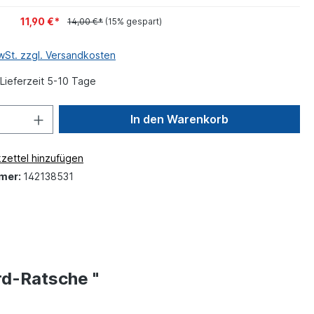
11,90 €*
14,00 €*
(15% gespart)
MwSt. zzgl. Versandkosten
Lieferzeit 5-10 Tage
In den Warenkorb
zettel hinzufügen
mer:
142138531
rd-Ratsche "