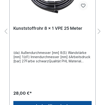
Kunststoffrohr 8 x 1 VPE 25 Meter
(da) Außendurchmesser [mm] 8(S) Wandstärke
[mm] 1(d1) Innendurchmesser [mm] 6Arbeitsdruck
[bar] 27Farbe schwarzQualität PHL Material
Polyamid 12 nach DIN/ISO-1 DIN
74324Schlauchlänge [m] 25 Meter VPE
Verpackungseinheit 25 Meter aufgerollt Preis gilt
für 25 Meter
28,00 €*