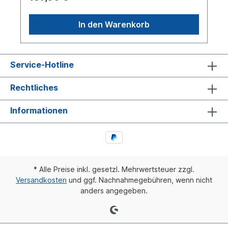
Gesamtgewicht über 7,5 t und Anhänger über 3,5
t mit einer roten oder gelben Konturmarkierung
am Heck ausgestattet sein, sofern sie breiter als
In den Warenkorb
2,1 m sind. An den Seiten sind weiße oder gelbe
Markierungen vorgeschrieben, sofern das
Fahrzeug länger als 6 m ist. Fahrzeuge, die vor
dem genannten Datum, jedoch nach dem 10. Juli
Service-Hotline
2011 in Verkehr gekommen sind, müssen
entsprechend nachgerüstet werden.
Rechtliches
Informationen
* Alle Preise inkl. gesetzl. Mehrwertsteuer zzgl.
Versandkosten
und ggf. Nachnahmegebühren, wenn nicht
anders angegeben.