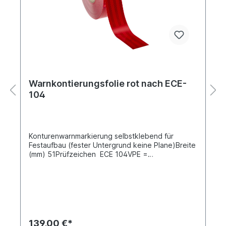
Warnkontierungsfolie rot nach ECE-
104
Konturenwarnmarkierung selbstklebend für
Festaufbau (fester Untergrund keine Plane)Breite
(mm) 51Prüfzeichen ECE 104VPE =
Verpackungseinheit 50 m auf der Rolle, Preis gilt
für 50 MeterIn Deutschland werden die
Regelungen dieser Richtlinie durch § 53 Absatz
10 der Straßenverkehrs-Zulassungs-Ordnung
(StVZO) umgesetzt. Danach müssen seit 1. August
2013 alle neu in Verkehr kommenden
Lastkraftwagen mit einem zulässigen
139,00 €*