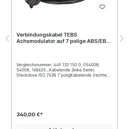
Verbindungskabel TEBS
Achsmodulator auf 7 polige ABS/EBS
Steckdose
Vergleichsnummer: 449 133 150 0, 054008,
54008, 168625...Kabelende (linke Seite)
Steckdose ISO 7638 7 poligKabelende (rechte
Seite) Stecker Coupling connector 7 polig
passsend für Wabco AchsmodulatorLänge 15 m
Anschlüsse ISO 24 VVerwendung T
EBSSteckdose EBS 7 polig lose lieferbar siehe
7201461
340,00 €*