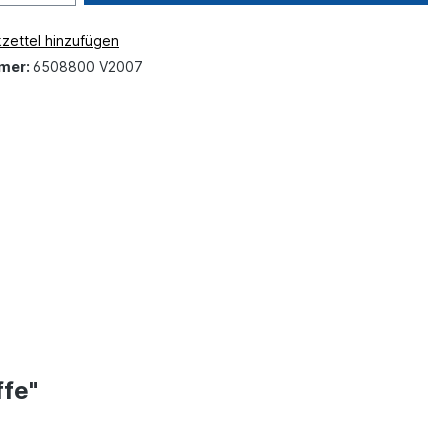
zettel hinzufügen
mer:
6508800 V2007
ffe"