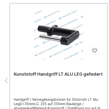
Kunststoff Handgriff LT ALU LEG gefedert
Handgriff / Verriegelungsbolzen für Stützrohr LT Alu-
LegD=35mmLG. 235 auf 255mm Baulänge /
abgewinkeltMaterial Kunststoff / StahlPasst nur auf die