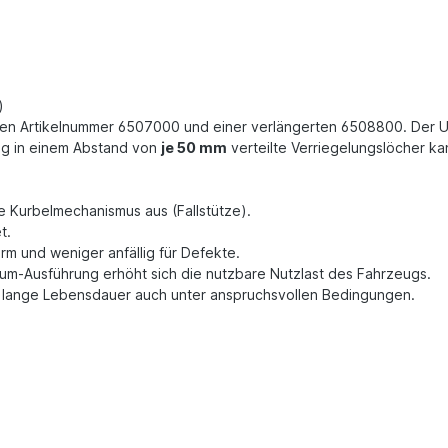
)
malen Artikelnummer 6507000 und einer verlängerten 6508800. Der Un
ig in einem Abstand von
je 50 mm
verteilte Verriegelungslöcher ka
 Kurbelmechanismus aus (Fallstütze).
et.
arm und weniger anfällig für Defekte.
um-Ausführung erhöht sich die nutzbare Nutzlast des Fahrzeugs.
ne lange Lebensdauer auch unter anspruchsvollen Bedingungen.