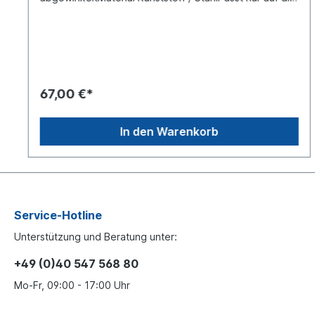
neue Variante Außenrohr 3890001MK für die
Stützbeine:6508800 V20246507000 V20246508801
V20246507001 V2024
67,00 €*
In den Warenkorb
Service-Hotline
Unterstützung und Beratung unter:
+49 (0)40 547 568 80
Mo-Fr, 09:00 - 17:00 Uhr