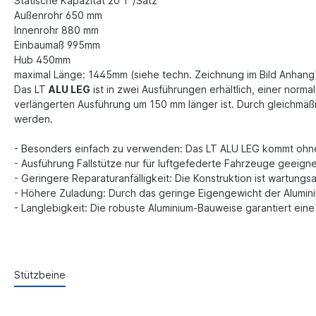
Statische Kapazität 20 T /Satz
Außenrohr 650 mm
Innenrohr 880 mm
Einbaumaß 995mm
Hub 450mm
maximal Länge: 1445mm (siehe techn. Zeichnung im Bild Anhang
Das LT
ALU LEG
ist in zwei Ausführungen erhältlich, einer nor
verlängerten Ausführung um 150 mm länger ist. Durch gleichmäß
werden.
- Besonders einfach zu verwenden: Das LT ALU LEG kommt ohne
- Ausführung Fallstütze nur für luftgefederte Fahrzeuge geeign
- Geringere Reparaturanfälligkeit: Die Konstruktion ist wartungs
- Höhere Zuladung: Durch das geringe Eigengewicht der Alumini
- Langlebigkeit: Die robuste Aluminium-Bauweise garantiert ei
Stützbeine