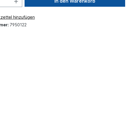
In den Warenkorb
zettel hinzufügen
mer:
7950122
"