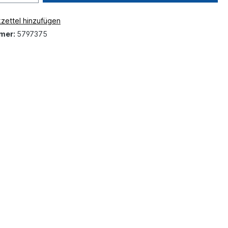
zettel hinzufügen
mer:
5797375