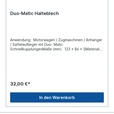
Duo-Matic Halteblech
Anwendung: Motorwagen / Zugmaschinen / Anhänger
/ Sattelauflieger mit Duo- Matic
SchnellkupplungenMaße (mm): 123 x 86 x 5Material:
Stahl Verbindung von Motorwagen und Anhänger
anstelle der Nutzung von Kupplungsköpfen. Verbinden
der Druckluftbremsanlage des Motorwagens mit der
Bremsanlage des Anhängers, falls keine Duomatic am
Anhäger vorhanden ist.Mit Duo-Matic-
Schnellkupplungen lassen sich Anhängefahrzeuge
schneller und sicherer ankuppeln als mit
32,00 €*
herkömmlichen Kupplungsköpfen. Eine besondere
Wartung, die über die gesetzlich vorgeschriebenen
Untersuchungen hinausgeht, ist nicht erforderlich.
In den Warenkorb