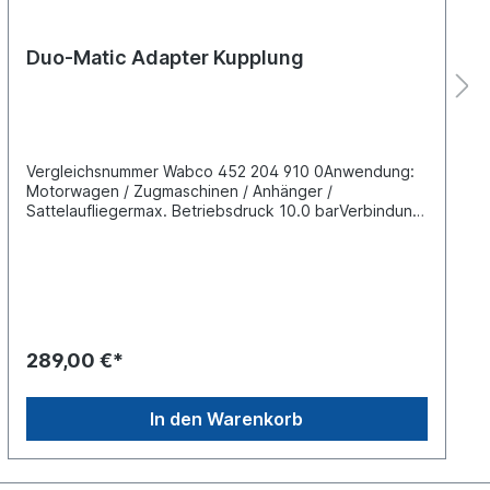
Duo-Matic Adapter Kupplung
Vergleichsnummer Wabco 452 204 910 0Anwendung:
Motorwagen / Zugmaschinen / Anhänger /
Sattelaufliegermax. Betriebsdruck 10.0 barVerbindung
von Motorwagen und Anhänger anstelle der Nutzung
von Kupplungsköpfen. Verbinden der
Druckluftbremsanlage des Motorwagens mit der
Bremsanlage des Anhängers, falls keine Duomatic am
Anhäger vorhanden ist.Mit Duo-Matic-
Schnellkupplungen lassen sich Anhängefahrzeuge
schneller und sicherer ankuppeln als mit
289,00 €*
herkömmlichen Kupplungsköpfen. Eine besondere
Wartung, die über die gesetzlich vorgeschriebenen
Untersuchungen hinausgeht, ist nicht erforderlich.
In den Warenkorb