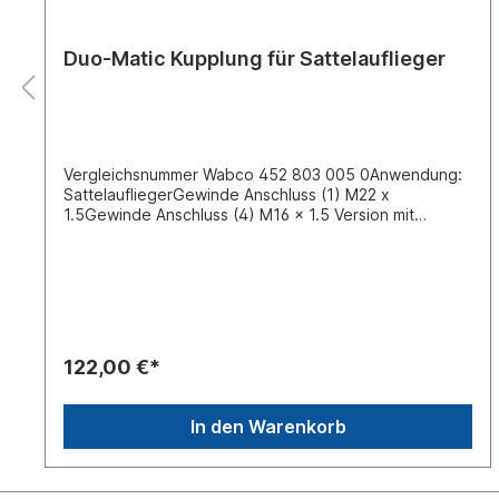
Duo-Matic Kupplung für Sattelauflieger
Vergleichsnummer Wabco 452 803 005 0Anwendung:
SattelaufliegerGewinde Anschluss (1) M22 x
1.5Gewinde Anschluss (4) M16 x 1.5 Version mit
Hebelmax. Betriebsdruck 10.0 barGegenstück
90011004Verbindung von Motorwagen und Anhänger
anstelle der Nutzung von Kupplungsköpfen. Verbinden
der Druckluftbremsanlage des Motorwagens mit der
Bremsanlage des Anhängers.Mit Duo-Matic-
Schnellkupplungen lassen sich Anhängefahrzeuge
schneller und sicherer ankuppeln als mit
122,00 €*
herkömmlichen Kupplungsköpfen. Eine besondere
Wartung, die über die gesetzlich vorgeschriebenen
Untersuchungen hinausgeht, ist nicht erforderlich.
In den Warenkorb