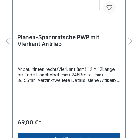
Planen-Spannratsche PWP mit
Vierkant Antrieb
Anbau hinten rechtsVierkant (mm) 12 x 12Länge
bis Ende Handhebel (mm) 245Breite (mm)
36,5Stahl verzinktweitere Details, siehe Artikelbild
technische Zeichnunglinke Seite siehe
670905101Technische Änderungen und Irrtümer
vorbehalten
69,00 €*