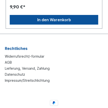
Herstellung einer Plane mit
9,90 €*
Ladsicherungseigenschaften (nach EN 12641-2,
BKTex-Richtlinie, DC 9.5) verwendet werden. Bitte
beachten Sie, dass der Einsatz dieser Komponenten
In den Warenkorb
nicht automatisch die Zertifizierung der Plane zur
Folge hat.
Rechtliches
Widerrufsrecht/-formular
AGB
Lieferung, Versand, Zahlung
Datenschutz
Impressum/Streitschlichtung