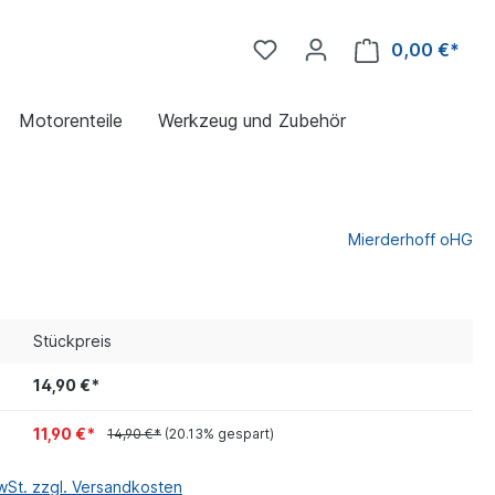
0,00 €*
Motorenteile
Werkzeug und Zubehör
Mierderhoff oHG
Stückpreis
14,90 €*
11,90 €*
14,90 €*
(20.13% gespart)
MwSt. zzgl. Versandkosten