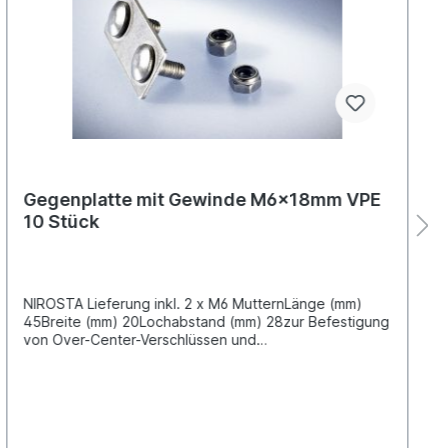
Gegenplatte mit Gewinde M6x18mm VPE
10 Stück
NIROSTA Lieferung inkl. 2 x M6 MutternLänge (mm)
45Breite (mm) 20Lochabstand (mm) 28zur Befestigung
von Over-Center-Verschlüssen und
Kippsicherheitsverschlüssen, an der PlaneVPE =
Verpackungseinheit 10 Stück in der TütePreis gilt für
10 Stück Zertifiziert nach DIN EN 12641-2 Die als
"zertifiziert" gekennzeichneten Artikel sind entweder
als Einzelkomponenten oder im Rahmen einer
Segmentprüfung zertifiziert worden und können zur