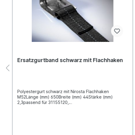
Ersatzgurtband schwarz mit Flachhaken
Polyestergurt schwarz mit Nirosta Flachhaken
M52Länge (mm) 650Breite (mm) 44Stärke (mm)
2,3passend für 31155120,
31055120,31135120,31094820,31555120Standardgurtl
änge 65 cm auch als 85 cm Gurt erhältlich, bitte über
das Kontaktformular anfragenZertifiziert nach DIN EN
12641-2 Die als "zertifiziert" gekennzeichneten Artikel
sind entweder als Einzelkomponenten oder im Rahmen
einer Segmentprüfung zertifiziert worden und können