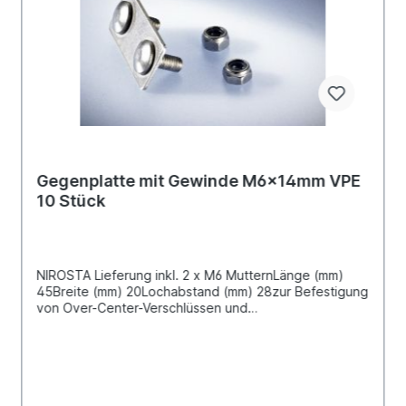
Gegenplatte mit Gewinde M6x14mm VPE
10 Stück
NIROSTA Lieferung inkl. 2 x M6 MutternLänge (mm)
45Breite (mm) 20Lochabstand (mm) 28zur Befestigung
von Over-Center-Verschlüssen und
Kippsicherheitsverschlüssen, an der PlaneVPE =
Verpackungseinheit 10 Stück in der TütePreis gilt für
10 Stück Zertifiziert nach DIN EN 12641-2 Die als
"zertifiziert" gekennzeichneten Artikel sind entweder
als Einzelkomponenten oder im Rahmen einer
Segmentprüfung zertifiziert worden und können zur