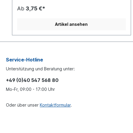
zur Herstellung einer Plane mit
Ab
3,75 €*
Ladsicherungseigenschaften (nach EN 12641-2,
BKTex-Richtlinie, DC 9.5) verwendet werden. Bitte
beachten Sie, dass der Einsatz dieser Komponenten
Artikel ansehen
nicht automatisch die Zertifizierung der Plane zur
Folge hat.
Service-Hotline
Unterstützung und Beratung unter:
+49 (0)40 547 568 80
Mo-Fr, 09:00 - 17:00 Uhr
Oder über unser
Kontaktformular
.