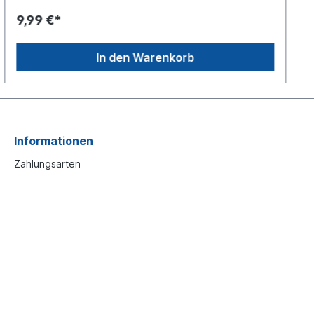
Herstellung einer Plane mit
9,99 €*
Ladsicherungseigenschaften (nach EN 12641-2,
BKTex-Richtlinie, DC 9.5) verwendet werden. Bitte
beachten Sie, dass der Einsatz dieser Komponenten
In den Warenkorb
nicht automatisch die Zertifizierung der Plane zur
Folge hat.
Informationen
Zahlungsarten