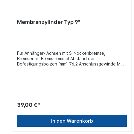
Membranzylinder Typ 9"
Für Anhänger- Achsen mit S-Nockenbremse,
Bremsenart Bremstrommel Abstand der
Befestigungsbolzen [mm] 76,2 Anschlussgewinde M
16x1.5 mittig und M 16x1.5 seitlich Betriebsdruck 10
bar Gewinde Kolbenstange M 16x1.5 Gewinde
Stehbolzen am Zylinder M 12x1.5Länge der
Kolbenstange [mm] 186 Klemmschellen-Durchmesser
[mm] 135Hub [mm] 57 Kraftabgabe 3800 N Lieferung
mit Gabelkopf-Rundloch Wabco Vergleichsnummer:
423 102 900 0 Deichselanhänger und Sattelanhänger
39,00 €*
mit mehr als einer Achse. Membranzylinder werden an
den Achsen verwendet, die nicht mit Federspeicher-
Zylindern ausgerüstet werden. Verwendbar auch zur
In den Warenkorb
Betätigung von Einrichtungen anderer Art, z. B. zum
Spannen, Heben und schalten.