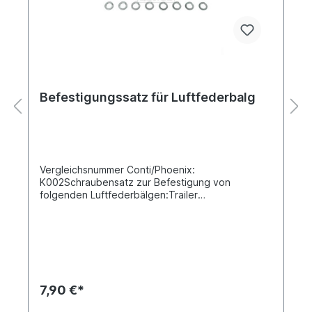
Befestigungssatz für Luftfederbalg
Vergleichsnummer Conti/Phoenix:
K002Schraubensatz zur Befestigung von
folgenden Luftfederbälgen:Trailer
Hendrickson, Meritor, ROR, SAF-Holland,
Weweler...4023 N P08, 4028 N P05, 4810 N P06,
810 MB, 813 MB, 912 N P02, 1 D 28 A-2,1 D 28 A-5
NP, 1 D 28 B-2,1 D 28 B-5 NP, 1 D 28 B-12, 1 D 28
C-12, 1 D 28 D-2, 1 D 28 G-26
7,90 €*