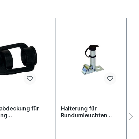
abdeckung für
Halterung für
ung
Rundumleuchten
mleuchten
klappbar