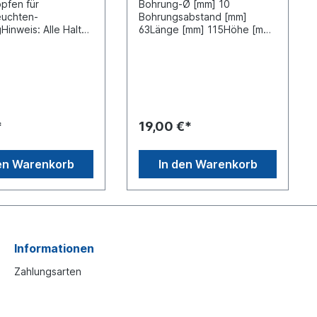
pfen für
Bohrung-Ø [mm] 10
uchten-
Bohrungsabstand [mm]
Hinweis: Alle Halter
63Länge [mm] 115Höhe [mm]
ohlen für die
163Winkel [°]
ung
90Durchmesser [mm]
umkennleuchten
24Steckdose 2 polig mit
zleuchten aus dem
Kappe Material
roduktprogramm.
Stahlrohr, Oberfläche
Montage von
verzinktSpezifikation
odukten
DIN/ISO 72591Hinweis: Alle
*
19,00 €*
ung und die
Halter sind empfohlen für die
n Belastungen am
Verwendung
 durch
mit Rundumkennleuchten
en Warenkorb
In den Warenkorb
llierenden zu
und Blitzleuchten aus dem
Monark Produktprogramm.
Bei der Montage von
Fremdprodukten
sind Eignung und die
möglichen Belastungen am
Anbauort durch
Informationen
den Installierenden zu
prüfen.
Zahlungsarten