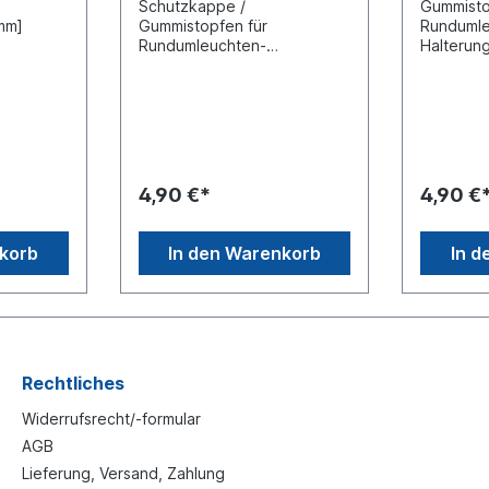
Schutzkappe /
Gummisto
mm]
Gummistopfen für
Rundumle
Rundumleuchten-
Halterung
mm]
HalterungInnen-Durchmesser
sind empf
g mit
(mm): 23Aussen-
Verwend
Durchmesser (mm): 29Höhe
mit Rund
he
(mm): 12Länge der
und Blit
on Valmet,
Befestigungsstrippe (mm):
ERMAX P
inweis:
75Material: GummiHinweis:
Bei der 
pfohlen
Alle Halter sind empfohlen
Fremdpr
4,90 €*
4,90 €
für die Verwendung
sind Eign
chten
mit Rundumkennleuchten
mögliche
aus dem
und Blitzleuchten aus dem
Anbauort
nkorb
In den Warenkorb
In d
gramm.
ERMAX Produktprogramm.
den Insta
on
Bei der Montage von
prüfen.
Fremdprodukten
e
sind Eignung und die
ngen am
möglichen Belastungen am
Anbauort durch
 zu
den Installierenden zu
Rechtliches
prüfen.
Widerrufsrecht/-formular
AGB
Lieferung, Versand, Zahlung