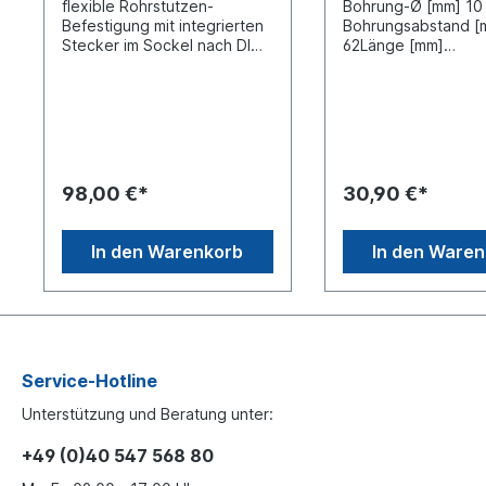
flexible Rohrstutzen-
Bohrung-Ø [mm] 10
Befestigung mit integrierten
Bohrungsabstand [
Stecker im Sockel nach DIN
62Länge [mm]
4165LED-Lichtfarbe orange
255Durchmesser [
Lichtscheibenfarbe oranges
24Steckdose 2 poli
GlasBetriebsspannung /
Kappe Material
Bordnetzspannung von 10
Stahlrohr, Oberfläc
Volt bis 30
verzinktSpezifikati
VoltLeistungsaufnahme [W]
DIN/ISO DIN 72591H
23Durchmesser [mm] 91Höhe
Alle Halter sind em
98,00 €*
30,90 €*
[mm] 161Gehäusefarbe
für die Verwendung
schwarz schlagfestes PC
mit Rundumkennleu
(Polycarbonat)Streuscheibe
und Blitzleuchten 
In den Warenkorb
In den Ware
nmaterial schlagfestes PC
Monark Produktpro
(Polycarbonat)Betriebstemp
Bei der Montage v
eraturbereich: -40°C bis
Fremdprodukten
+65°CSchutzart (IP-Code)
sind Eignung und di
IP6K9KZulassungsart E-Typ-
möglichen Belastu
geprüft: ECE R65, EMC und
Anbauort durch
ADR-geprüft Zusatz
den Installierenden
Service-Hotline
Informationen: Um
prüfen.
Unterstützung und Beratung unter:
Blitzmuster zu wählen, kurz
den roten Knopf drücken
+49 (0)40 547 568 80
(0,5 – 2 Sek.). Wird der rote
Knopf länger als 2 Sekunden