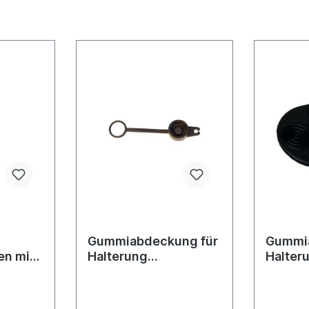
Gummiabdeckung für
Gummi
n mit
Halterung
Halter
tutzen
Rundumleuchten
Rundu