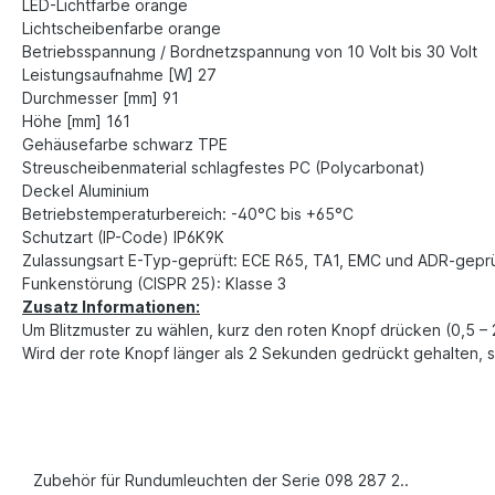
LED-Lichtfarbe orange
Lichtscheibenfarbe orange
Betriebsspannung / Bordnetzspannung von 10 Volt bis 30 Volt
Leistungsaufnahme [W] 27
Durchmesser [mm] 91
Höhe [mm] 161
Gehäusefarbe schwarz TPE
Streuscheibenmaterial schlagfestes PC (Polycarbonat)
Deckel Aluminium
Betriebstemperaturbereich: -40°C bis +65°C
Schutzart (IP-Code) IP6K9K
Zulassungsart E-Typ-geprüft: ECE R65, TA1, EMC und ADR-geprü
Funkenstörung (CISPR 25): Klasse 3
Zusatz Informationen:
Um Blitzmuster zu wählen, kurz den roten Knopf drücken (0,5 – 
Wird der rote Knopf länger als 2 Sekunden gedrückt gehalten, ste
Zubehör für Rundumleuchten der Serie 098 287 2..