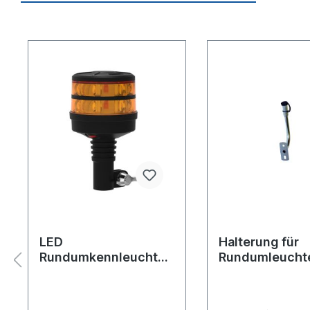
LED
Halterung für
Rundumkennleuchte
Rundumleuchte
Rohrstutzen-
Befestigungss
Befestigung mit 10
Blitzmuster