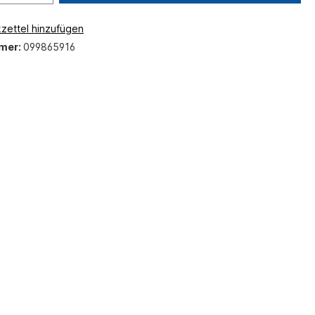
zettel hinzufügen
mer:
099865916