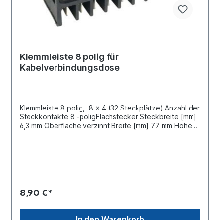
Klemmleiste 8 polig für
Kabelverbindungsdose
Klemmleiste 8.polig, 8 x 4 (32 Steckplätze) Anzahl der
Steckkontakte 8 -poligFlachstecker Steckbreite [mm]
6,3 mm Oberfläche verzinnt Breite [mm] 77 mm Höhe
[mm] 31 mm Tiefe [mm] 24 mmpassend für
Verbinderdose / Leerdose 099865010
8,90 €*
In den Warenkorb