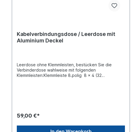
Kabelverbindungsdose / Leerdose mit
Aluminium Deckel
Leerdose ohne Klemmleisten, bestücken Sie die
Verbinderdose wahlweise mit folgenden
Klemmleisten:Klemmleiste 8.polig 8 x 4 (32
Steckplätze), Flachsteckbreite [mm] 6,3 mm, unsere
Artikel Nummer: 099865908oder mit der Klemmleiste
16.polig 8 x 4 + 8 x 2 (48 Steckplätze),
Flachsteckbreite [mm] 6,3 mm, unsere Artikel Nummer:
099865916 Länge [mm] 155 Breite [mm] 93 Höhe [mm]
55Anzahl der Ein-bzw. Ausgänge
6Befestigungsbohrungen 2 Bohrung-Ø [mm]
59,00 €*
5,5Abstand der Befestigungsbohrungen [mm] 100
Kunststoffgehäuse mit Aluminium-Deckel Sie
benötigen noch folgende Zusatzartikel:Klemmleiste 8
In den Warenkorb