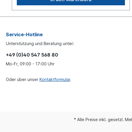
polig: 099865908 (1x)oder wahlweise mit der
Klemmleiste 16 polig: 099865916
(1x)Kabeldurchführungsdichtung universal:
50290049030 (6x)
Service-Hotline
Unterstützung und Beratung unter:
+49 (0)40 547 568 80
Mo-Fr, 09:00 - 17:00 Uhr
Oder über unser
Kontaktformular
.
* Alle Preise inkl. gesetzl. M