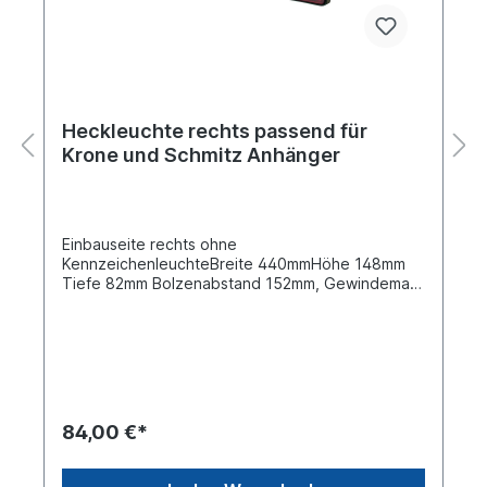
Heckleuchte rechts passend für
Krone und Schmitz Anhänger
Einbauseite rechts ohne
KennzeichenleuchteBreite 440mmHöhe 148mm
Tiefe 82mm Bolzenabstand 152mm, Gewindemaß
M 8Spannung 24 V mittiger Anschluss
KabeldurchführungLeuchtefunktion mit
RückfahrlichtLeuchtefunktion mit
Dreiecksrückstrahler Leuchtefunktion mit
Schlusslicht Leuchtefunktion mit
Seitenmarkierungslicht Leuchtefunktion mit
Begrenzungslicht Leuchtefunktion mit Blinklicht
84,00 €*
Leuchtefunktion mit Bremslicht Leuchtefunktion
ohne Kennzeichenlicht Leuchtefunktion mit
Nebelschlusslicht Gehäusetyp Kunststoffgehäuse