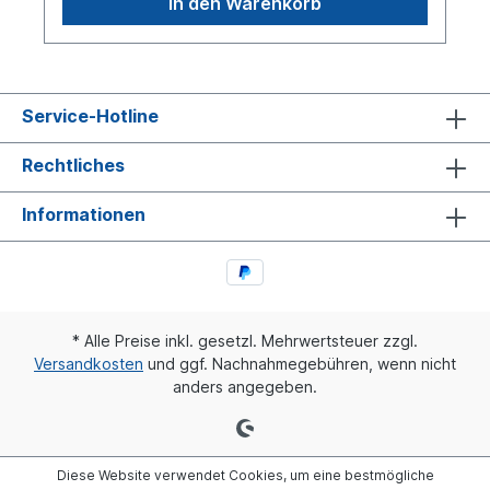
In den Warenkorb
schwarzZulassungsart E-Typ-geprüft ECE,
EMCHeckleuchte linke Seite siehe
098214220Lichtscheibe siehe 098294212weitere
Informationen siehe Anwendung für
Service-Hotline
Rechtliches
Informationen
* Alle Preise inkl. gesetzl. Mehrwertsteuer zzgl.
Versandkosten
und ggf. Nachnahmegebühren, wenn nicht
anders angegeben.
Diese Website verwendet Cookies, um eine bestmögliche