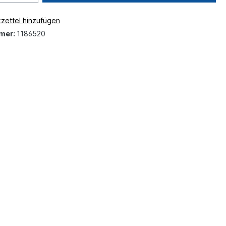
zettel hinzufügen
mer:
1186520