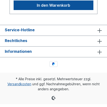
> MAN -> SRweitere Details siehe Anwendungen
In den Warenkorb
fürEs handelt sich nicht um ein original MAN oder
Haldex Gestängesteller, sondern um ein
baugleiches Produkt
Service-Hotline
Rechtliches
Informationen
* Alle Preise inkl. gesetzl. Mehrwertsteuer zzgl.
Versandkosten
und ggf. Nachnahmegebühren, wenn nicht
anders angegeben.