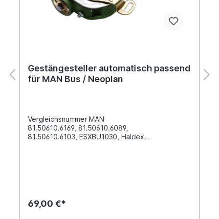
Gestängesteller automatisch passend
für MAN Bus / Neoplan
Vergleichsnummer MAN
81.50610.6169, 81.50610.6089,
81.50610.6103, ESXBU1030, Haldex
79226C...Einbauort rechtsZähnezahl 26
, Verzahnung N42x1,5x13H DIN 5480(LB)
Bohrungsabstand 130 mm (b) Bohrung-Ø 14
mm(OL) gekröpft + 15mm aus der MitteAndere
Seite 8790225Reparatursatz 8790046Fahrzeug-
ZuordnungNKW -> MAN -> EL NKW -> MAN -> ND
NKW -> MAN -> NG NKW -> MAN -> NL NKW ->
69,00 €*
MAN -> NM NKW -> MAN -> SÜ NKW -> MAN ->
SD NKW -> MAN -> SG NKW -> MAN -> SL NKW -