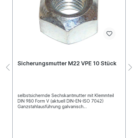
Sicherungsmutter M22 VPE 10 Stück
selbstsichernde Sechskantmutter mit Klemmteil
DIN 980 Form V (aktuell DIN-EN-ISO 7042)
Ganzstahlausführung galvanisch
verzinktGewindemaß
M22AußensechskantSchlüsselweite [mm]
SW32Festigkeitsklasse 8.8Material Stahl, Oberfläc
he galvanisch verzinktVpE = Verpackungseinheit,
Preis gilt für 10 Stück im Karton