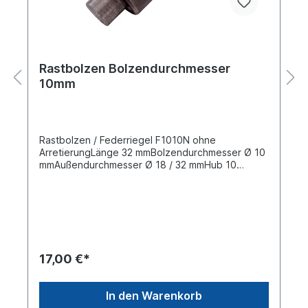
Rastbolzen Bolzendurchmesser
10mm
Rastbolzen / Federriegel F1010N ohne
ArretierungLänge 32 mmBolzendurchmesser Ø 10
mmAußendurchmesser Ø 18 / 32 mmHub 10
mmBolzendruck ca. 50 NStahl kpl. roh
(unbehandelt)
17,00 €*
In den Warenkorb