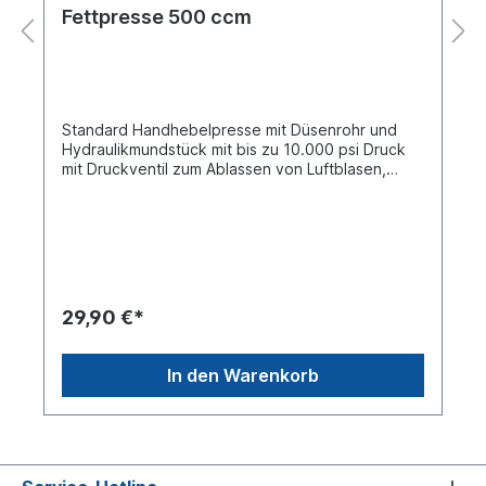
Fettpresse 500 ccm
Standard Handhebelpresse mit Düsenrohr und
Hydraulikmundstück mit bis zu 10.000 psi Druck
mit Druckventil zum Ablassen von Luftblasen,
jeweils zur Füllung mit Kartuschen und losem Fett
geeignet.Technische Daten:Breite 425 mm
Gewicht 1,54 kg Höhe 65 mm Länge 135 mm
Produktqualität Premium
29,90 €*
In den Warenkorb