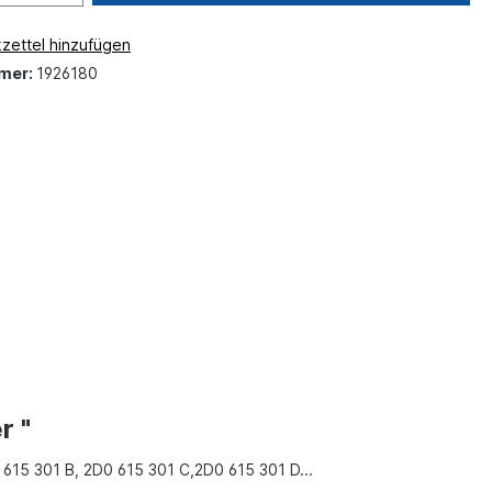
zettel hinzufügen
mer:
1926180
r "
 615 301 B, 2D0 615 301 C,2D0 615 301 D...