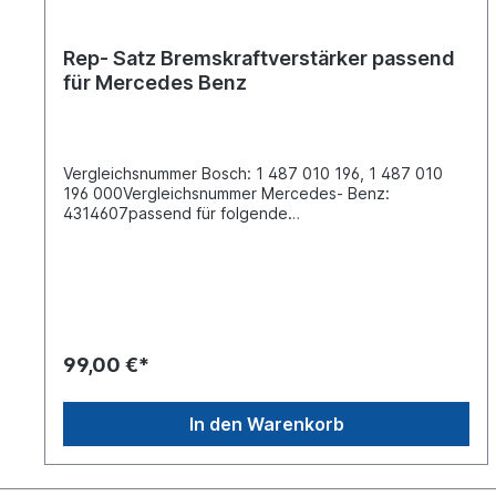
Rep- Satz Bremskraftverstärker passend
für Mercedes Benz
Vergleichsnummer Bosch: 1 487 010 196, 1 487 010
196 000Vergleichsnummer Mercedes- Benz:
4314607passend für folgende
Bremskraftverstärker:0483004201000048300430100
00483004401000048300450100004830046010000
483004701000
99,00 €*
In den Warenkorb