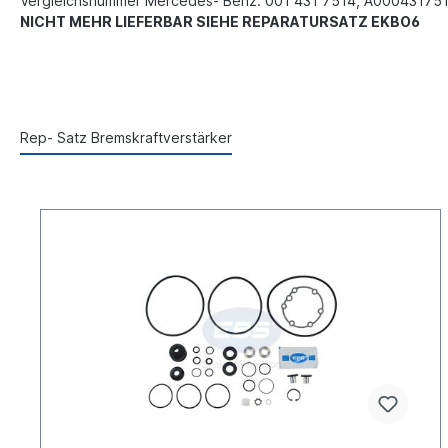
Vergleichsnummer Mercedes- Benz: 001 431 7514, A000431751
NICHT MEHR LIEFERBAR SIEHE REPARATURSATZ EKBO6
Rep- Satz Bremskraftverstärker