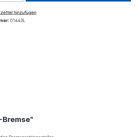
zettel hinzufügen
mer:
01443L
W-Bremse"