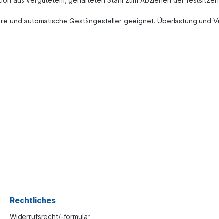
ktion aus vergütetem, gehärteten Stahl zum Abziehen der festsitz
ltere und automatische Gestängesteller geeignet. Überlastung und 
Rechtliches
Widerrufsrecht/-formular