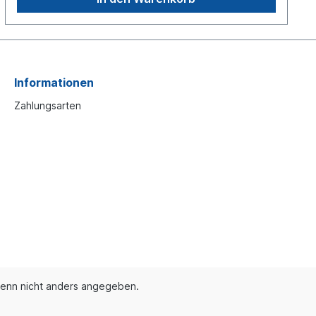
Richtlinie 94/20 Anhang VII oder die ECE Regelung 55
Anhang 7 sowie die einschlägigen nationalen
Vorschriften zu beachten!
Informationen
Zahlungsarten
enn nicht anders angegeben.