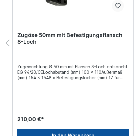
Zugöse 50mm mit Befestigungsflansch
8-Loch
Zugeinrichtung Ø 50 mm mit Flansch 8-Loch entspricht
EG 94/20/CELochabstand (mm) 100 x 110Außenmaß
(mm) 154 x 1548 x Befestigungslöcher (mm) 17 für
M16 SchraubenDC-Wert: 135 kN D-Wert: 190 kN
Ausführung bis 40 km/h:max. Stützlast 2000 kg,
zulässiges Gesamtgewicht 27000 kgmax. Stützlast
2500 kg, zulässiges Gesamtgewicht 25000 kgmax.
Stützlast 3000 kg, zulässiges Gesamtgewicht 23000
kgAusführung über 40 km/h:max. Stützlast 1000 kg, V-
Wert 75 kNmax. Stützlast 2000 kg, V-Wert 65 kNmax.
210,00 €*
Stützlast 2500 kg, V-Wert 55 kNweitere Informationen
siehe technische ZeichnungLieferung ohne Schrauben
und AnschweißplatteAlle Montage- und
In den Warenkorb