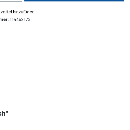
zettel hinzufügen
mer:
114462173
ch"