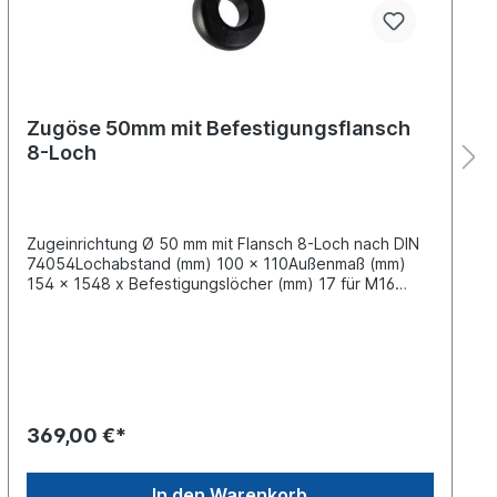
Zugöse 50mm mit Befestigungsflansch
8-Loch
Zugeinrichtung Ø 50 mm mit Flansch 8-Loch nach DIN
74054Lochabstand (mm) 100 x 110Außenmaß (mm)
154 x 1548 x Befestigungslöcher (mm) 17 für M16
Schrauben D-Wert 190 kNDc-Wert 135 kN Stützlast
1000 kg V-Wert 72,5 kN ECE-Prüfkennzeichen E1 55R-
01 0045 weitere Informationen siehe technische
ZeichnungLieferung ohne Schrauben und
AnschweißplatteBefestigungsschrauben siehe
114462170Anschraubplatte 114462173 (185x200x30)
oderAnschraubplatte 114462174 (240x270x30)Alle
369,00 €*
Montage- und Schweißarbeiten an Zugösen müssen
durch fachkundiges Personal erfolgen! Amtlicher
Hinweis: Beim Einbau von Zugösen sind die EG
In den Warenkorb