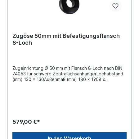
Zugöse 50mm mit Befestigungsflansch
8-Loch
Zugeinrichtung Ø 50 mm mit Flansch 8-Loch nach DIN
74053 für schwere ZentralachsanhängerLochabstand
(mm) 130 x 130Außenmaß (mm) 180 x 1908 x
Befestigungslöcher (mm) 21 für M20 SchraubenMax.
Stützlast 3000 kg, V-Wert 43,2 kN: Ø-Wert 250 kN, Dc-
Wert 113 kNMax. Stützlast 1000 kg, V-Wert 90 kN: Ø-
Wert 250 kN, Dc-Wert 135 kNweitere Informationen
siehe technische ZeichnungLieferung ohne Schrauben
und AnschweißplatteAlle Montage- und
Schweißarbeiten an Zugösen müssen durch
579,00 €*
fachkundiges Personal erfolgen! Amtlicher
Hinweis: Beim Einbau von Zugösen sind die EG
Richtlinie 94/20 Anhang VII oder die ECE Regelung 55
In den Warenkorb