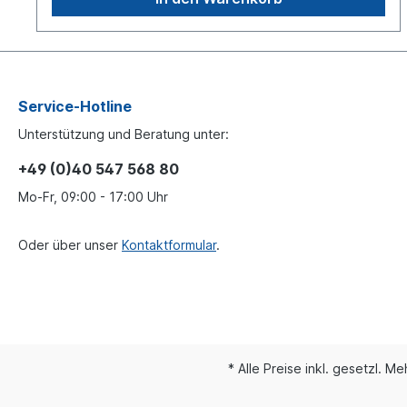
Schweißarbeiten an Zugösen müssen durch
fachkundiges Personal erfolgen! Amtlicher
Hinweis: Beim Einbau von Zugösen sind die EG
Richtlinie 94/20 Anhang VII oder die ECE Regelung 55
Anhang 7 sowie die einschlägigen nationalen
Vorschriften zu beachten!
Service-Hotline
Unterstützung und Beratung unter:
+49 (0)40 547 568 80
Mo-Fr, 09:00 - 17:00 Uhr
Oder über unser
Kontaktformular
.
* Alle Preise inkl. gesetzl. M